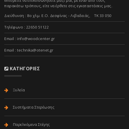
Μπορείτε να επικοινωνήσετε μαζί μας με έναν από τους
παρακάτω τρόπους, είτε να έρθετε στις εγκαταστάσεις μας.
Διεύθυνση : 8ο χλμ. Ε.Ο. Δεσφίνας - Λιβαδειάς, ΤΚ 33 050
Τηλέφωνο : 22650 51122
Email :
info@woodcenter.gr
Email :
technika@otenet.gr
ΚΑΤΗΓΟΡΊΕΣ
Ξυλεία
Συστήματα Στερέωσης
Παρελκόμενα Στέγης