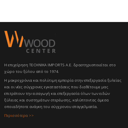
Η επιχείρηση TECHNIKA IMPORTS A.E. δραστηριοποιείται στο
χώρο του ξύλου από το 1974.
Η μακροχρόνια και πολύτιμη εμπειρία στην επεξεργασία ξυλείας
και οι νέες σύγχρονες εγκαταστάσεις που διαθέτουμε μας
επιτρέπουν την εισαγωγή και επεξεργασία όλων των ειδών
ξύλειας και συστημάτων στερέωσης, καλύπτοντας άμεσα
οποιαδήποτε ανάγκη του σύγχρονου επαγγελμ
ατία.
Περισσότερα >>