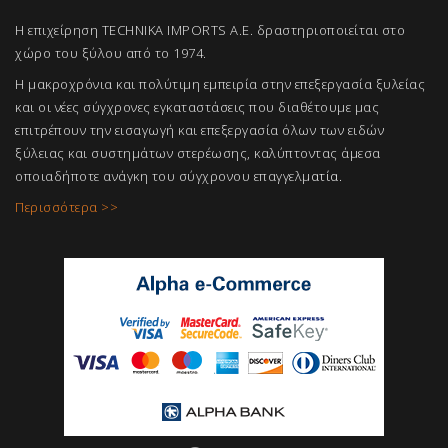
Η επιχείρηση TECHNIKA IMPORTS A.E. δραστηριοποιείται στο
χώρο του ξύλου από το 1974.
Η μακροχρόνια και πολύτιμη εμπειρία στην επεξεργασία ξυλείας
και οι νέες σύγχρονες εγκαταστάσεις που διαθέτουμε μας
επιτρέπουν την εισαγωγή και επεξεργασία όλων των ειδών
ξύλειας και συστημάτων στερέωσης, καλύπτοντας άμεσα
οποιαδήποτε ανάγκη του σύγχρονου επαγγελμ
ατία.
Περισσότερα >>