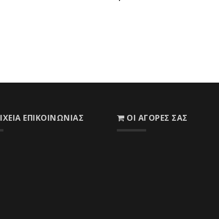
ΙΧΕΊΑ ΕΠΙΚΟΙΝΩΝΊΑΣ
ΟΙ ΑΓΟΡΈΣ ΣΑΣ
Το Καλάθι σας
Οι Παραγγελίες σας
η : 8ο χλμ. Ε.Ο. Δεσφίνας -
άς, ΤΚ 33 050
Λίστα Επιθυμιών
ο : 22650 51122