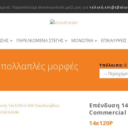
μερινά. Παρακαλούμε επικοινωνήστε μαζί μας για
τελική επιβεβαίω
ΩΣΗΣ
ΠΑΡΕΛΚΟΜΕΝΑ ΣΤΕΓΗΣ
ΜΟΝΩΤΙΚΑ
ΕΠΙΚΑΛΥΨΕΙΣ
ε πολλαπλές μορφές
Υπόλοιπο:
0
Επένδυση 1
Commercial
14x120P