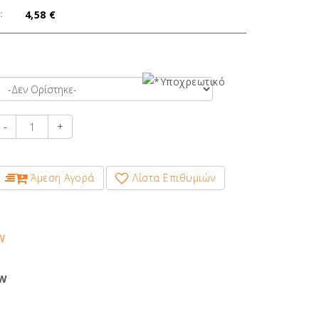
:
4,58 €
-
+
Άμεση Αγορά
Λίστα Επιθυμιών
WW