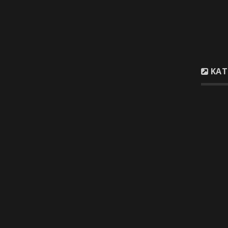
Email :
i
Email :
t
ΚΑΤ
Ξυλ
Συσ
Παρ
Μον