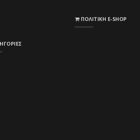
nfo@woodcenter.gr
ΠΟΛΙΤΙΚΉ E-SHOP
echnika@otenet.gr
Ασφάλεια Συναλλαγών
ΗΓΟΡΊΕΣ
Τρόποι Πληρωμής
εία
Τρόποι Αποστολής
τήματα Στερέωσης
Χρόνος Παράδοσης
ελκόμενα Στέγης
Πολιτική Επιστροφών
ωτικά
Όροι προτιμολογίων