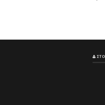
ΣΤΟ
Διεύθυνσ
Λιβαδει
Τηλέφων