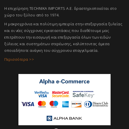
Η επιχείρηση TECHNIKA IMPORTS A.E. δραστηριοποιείται στο
χώρο του ξύλου από το 1974.
Η μακροχρόνια και πολύτιμη εμπειρία στην επεξεργασία ξυλείας
και οι νέες σύγχρονες εγκαταστάσεις που διαθέτουμε μας
επιτρέπουν την εισαγωγή και επεξεργασία όλων των ειδών
ξύλειας και συστημάτων στερέωσης, καλύπτοντας άμεσα
οποιαδήποτε ανάγκη του σύγχρονου επαγγελμ
ατία.
Περισσότερα >>