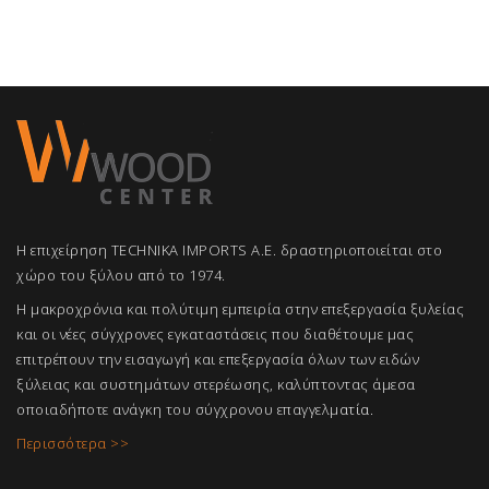
Η επιχείρηση TECHNIKA IMPORTS A.E. δραστηριοποιείται στο
χώρο του ξύλου από το 1974.
Η μακροχρόνια και πολύτιμη εμπειρία στην επεξεργασία ξυλείας
και οι νέες σύγχρονες εγκαταστάσεις που διαθέτουμε μας
επιτρέπουν την εισαγωγή και επεξεργασία όλων των ειδών
ξύλειας και συστημάτων στερέωσης, καλύπτοντας άμεσα
οποιαδήποτε ανάγκη του σύγχρονου επαγγελμ
ατία.
Περισσότερα >>